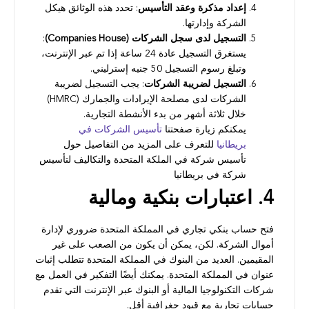
إعداد مذكرة وعقد التأسيس
: تحدد هذه الوثائق هيكل
الشركة وإدارتها.
التسجيل لدى سجل الشركات (Companies House)
:
يستغرق التسجيل عادة 24 ساعة إذا تم عبر الإنترنت،
وتبلغ رسوم التسجيل 50 جنيه إسترليني.
التسجيل لضريبة الشركات
: يجب التسجيل لضريبة
الشركات لدى مصلحة الإيرادات والجمارك (HMRC)
خلال ثلاثة أشهر من بدء الأنشطة التجارية.
يمكنكم زيارة صفحتنا
تأسيس الشركات في
بريطانيا
للتعرف على المزيد من التفاصيل حول
تأسيس شركة في الملكة المتحدة والتكاليف لتأسيس
شركة في بريطانيا
4. اعتبارات بنكية ومالية
فتح حساب بنكي تجاري في المملكة المتحدة ضروري لإدارة
أموال الشركة. لكن، يمكن أن يكون من الصعب على غير
المقيمين. العديد من البنوك في المملكة المتحدة تتطلب إثبات
عنوان في المملكة المتحدة. يمكنك أيضًا التفكير في العمل مع
شركات التكنولوجيا المالية أو البنوك عبر الإنترنت التي تقدم
حسابات تجارية مع قيود جغرافية أقل.